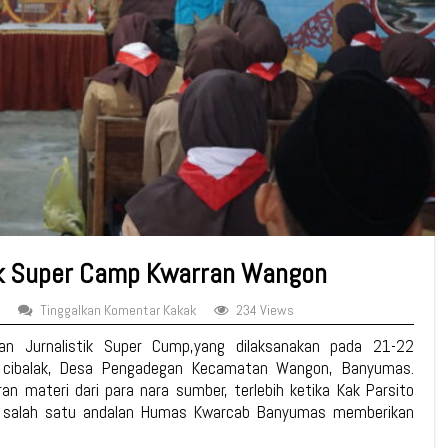
tik Super Camp Kwarran Wangon
Tinggalkan Komentar Kakak
234 Views
an Jurnalistik Super Cump,yang dilaksanakan pada 21-22
 cibalak, Desa Pengadegan Kecamatan Wangon, Banyumas.
 materi dari para nara sumber, terlebih ketika Kak Parsito
au salah satu andalan Humas Kwarcab Banyumas memberikan