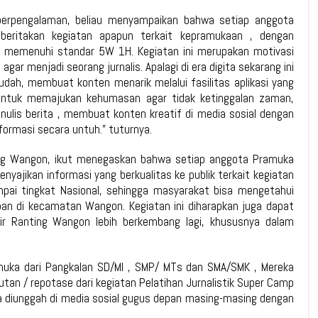
berpengalaman, beliau menyampaikan bahwa setiap anggota
eritakan kegiatan apapun terkait kepramukaan , dengan
ng memenuhi standar 5W 1H. Kegiatan ini merupakan motivasi
ar menjadi seorang jurnalis. Apalagi di era digita sekarang ini
udah, membuat konten menarik melalui fasilitas aplikasi yang
untuk memajukan kehumasan agar tidak ketinggalan zaman,
nulis berita , membuat konten kreatif di media sosial dengan
ormasi secara untuh.” tuturnya.
ng Wangon, ikut menegaskan bahwa setiap anggota Pramuka
nyajikan informasi yang berkualitas ke publik terkait kegiatan
pai tingkat Nasional, sehingga masyarakat bisa mengetahui
an di kecamatan Wangon. Kegiatan ini diharapkan juga dapat
ir Ranting Wangon lebih berkembang lagi, khususnya dalam
uka dari Pangkalan SD/MI , SMP/ MTs dan SMA/SMK , Mereka
utan / repotase dari kegiatan Pelatihan Jurnalistik Super Camp
tnya diunggah di media sosial gugus depan masing-masing dengan