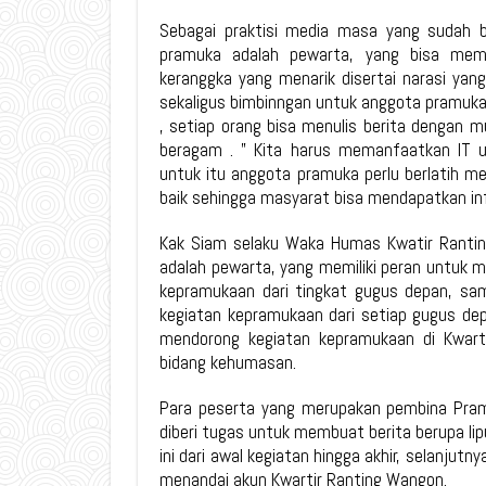
Sebagai praktisi media masa yang sudah 
pramuka adalah pewarta, yang bisa memb
keranggka yang menarik disertai narasi ya
sekaligus bimbinngan untuk anggota pramuka ag
, setiap orang bisa menulis berita dengan m
beragam . ” Kita harus memanfaatkan IT 
untuk itu anggota pramuka perlu berlatih me
baik sehingga masyarat bisa mendapatkan inf
Kak Siam selaku Waka Humas Kwatir Ranti
adalah pewarta, yang memiliki peran untuk me
kepramukaan dari tingkat gugus depan, sam
kegiatan kepramukaan dari setiap gugus dep
mendorong kegiatan kepramukaan di Kwart
bidang kehumasan.
Para peserta yang merupakan pembina Pram
diberi tugas untuk membuat berita berupa lip
ini dari awal kegiatan hingga akhir, selanju
menandai akun Kwartir Ranting Wangon.