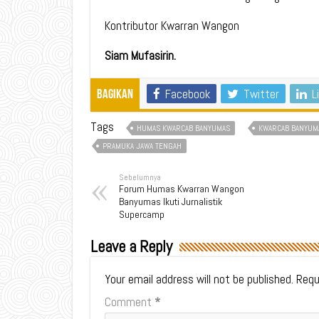
Kontributor Kwarran Wangon
Siam Mufasirin.
Facebook
Twitter
L
Bagikan
Tags
HUMAS KWARCAB BANYUMAS
KWARCAB BANYUM
PRAMUKA JAWA TENGAH
Sebelumnya
Forum Humas Kwarran Wangon
Banyumas Ikuti Jurnalistik
Supercamp
Leave a Reply
Your email address will not be published.
Requ
Comment
*