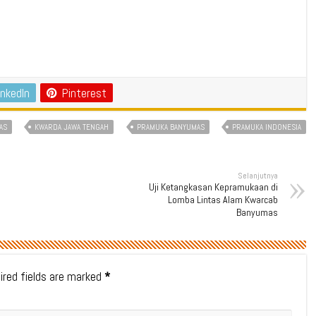
inkedIn
Pinterest
AS
KWARDA JAWA TENGAH
PRAMUKA BANYUMAS
PRAMUKA INDONESIA
Selanjutnya
Uji Ketangkasan Kepramukaan di
Lomba Lintas Alam Kwarcab
Banyumas
ired fields are marked
*