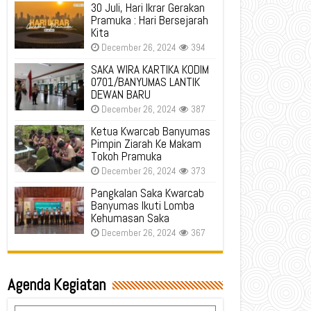
30 Juli, Hari Ikrar Gerakan
Pramuka : Hari Bersejarah
Kita
December 26, 2024
394
SAKA WIRA KARTIKA KODIM
0701/BANYUMAS LANTIK
DEWAN BARU
December 26, 2024
387
Ketua Kwarcab Banyumas
Pimpin Ziarah Ke Makam
Tokoh Pramuka
December 26, 2024
373
Pangkalan Saka Kwarcab
Banyumas Ikuti Lomba
Kehumasan Saka
December 26, 2024
367
Agenda Kegiatan