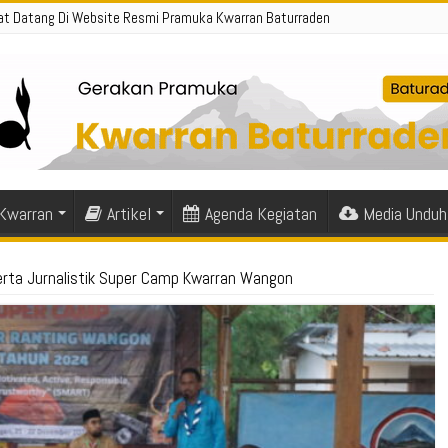
t Datang Di Website Resmi Pramuka Kwarran Baturraden
 Kwarran
Artikel
Agenda Kegiatan
Media Unduh
erta Jurnalistik Super Camp Kwarran Wangon