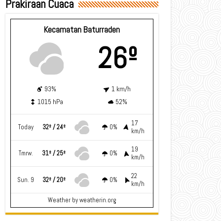
Prakiraan Cuaca
Kecamatan Baturraden
26º
93%
1 km/h
1015 hPa
52%
17
Today
32º / 24º
0%
km/h
19
Tmrw.
31º / 25º
0%
km/h
22
Sun. 9
32º / 20º
0%
km/h
Weather
by weatherin.org