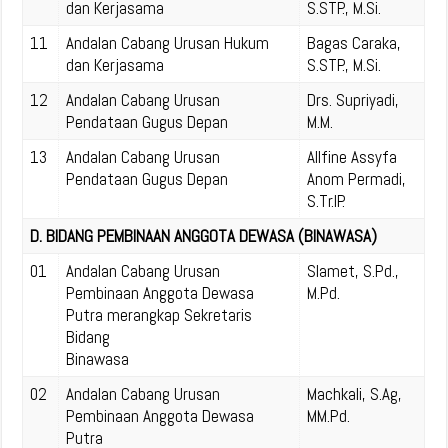
dan Kerjasama
S.STP., M.Si.
11
Andalan Cabang Urusan Hukum
Bagas Caraka,
dan Kerjasama
S.STP., M.Si.
12
Andalan Cabang Urusan
Drs. Supriyadi,
Pendataan Gugus Depan
M.M.
13
Andalan Cabang Urusan
Allfine Assyfa
Pendataan Gugus Depan
Anom Permadi,
S.Tr.IP.
D. BIDANG PEMBINAAN ANGGOTA DEWASA (BINAWASA)
01
Andalan Cabang Urusan
Slamet, S.Pd.,
Pembinaan Anggota Dewasa
M.Pd.
Putra merangkap Sekretaris
Bidang
Binawasa
02
Andalan Cabang Urusan
Machkali, S.Ag,
Pembinaan Anggota Dewasa
MM.Pd.
Putra