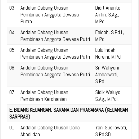
03
Andalan Cabang Urusan
Didit Arianto
Pembinaan Anggota Dewasa
Arifin, S.Ag.,
Putra
M.Pd.
04
Andalan Cabang Urusan
Faiqoh, S.Pd.I.,
Pembinaan Anggota Dewasa Putri
M.Pd.
05
Andalan Cabang Urusan
Lulu Indah
Pembinaan Anggota Dewasa Putri
Nuraini, M.Pd.
06
Andalan Cabang Urusan
Sri Wahyuni
Pembinaan Anggota Dewasa Putri
Ambarwati,
S.Pd.
07
Andalan Cabang Urusan
Sidik Waluyo,
Pembinaan Kerohanian
S.Ag., M.Pd.I.
E. BIDANG KEUANGAN, SARANA DAN PRASARANA (KEUANGAN
SARPRAS)
01
Andalan Cabang Urusan Dana
Yani Susilowati,
Abadi dan
S.Pd.SD.