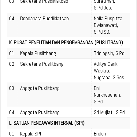
03
Sekretaris Pusdiklatcab
Suratman,
S.Pd.Jas.
04
Bendahara Pusdiklatcab
Nella Puspitta
Dwianawati,
S.Pd.SD.
K. PUSAT PENELITIAN DAN PENGEMBANGAN (PUSLITBANG)
01
Kepala Puslitbang
Triningsih, S.Pd.
02
Sekretaris Puslitbang
Aditya Garik
Waskita
Nugraha, S.Sos.
03
Anggota Puslitbang
Eni
Nurkhasanah,
S.Pd.
04
Anggota Puslitbang
Sri Mujiati, S.Pd.
L. SATUAN PENGAWAS INTERNAL (SPI)
01
Kepala SPI
Endah