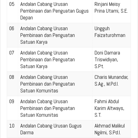
05
Andalan Cabang Urusan
Rinjani Meisy
Pembinaan dan Penguatan Gugus
Prina Utami, S.E.
Depan
06
Andalan Cabang Urusan
Ungguh
Pembinaan dan Penguatan
Faizaturohman
Satuan Karya
07
Andalan Cabang Urusan
Doni Damara
Pembinaan dan Penguatan
Triswidiyan,
Satuan Karya
S.Pt.
08
Andalan Cabang Urusan
Charis Munandar,
Pembinaan dan Penguatan
S.Ag., M.Pd.I.
Satuan Komunitas
09
Andalan Cabang Urusan
Fahmi Abdul
Pembinaan dan Penguatan
Karim Altways,
Satuan Komunitas
S.T.
10
Andalan Cabang Urusan Gugus
Akhmad Malikul
Darma
Ngilmi, S.Pd.I.