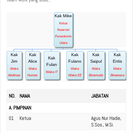
Kak Mike
Ketua
Kwarran
Purwokerto
Utara
Kak
Kak
Kak
Kak
Kak
Kak
Jim
Alice
Fulano
Saipul
Entis
Fulan
Waka
Waka
Waka
Waka
Waka
Waka IT
Abdimas
Humas
Waka EE
Binamuda
Binawasa
NO.
NAMA
JABATAN
A. PIMPINAN
01
Ketua
Agus Nur Hadie,
S.Sos., M.Si.