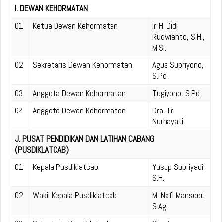
I. DEWAN KEHORMATAN
01
Ketua Dewan Kehormatan
Ir. H. Didi
Rudwianto, S.H.,
M.Si.
02
Sekretaris Dewan Kehormatan
Agus Supriyono,
S.Pd.
03
Anggota Dewan Kehormatan
Tugiyono, S.Pd.
04
Anggota Dewan Kehormatan
Dra. Tri
Nurhayati
J. PUSAT PENDIDIKAN DAN LATIHAN CABANG
(PUSDIKLATCAB)
01
Kepala Pusdiklatcab
Yusup Supriyadi,
S.H.
02
Wakil Kepala Pusdiklatcab
M. Nafi Mansoor,
S.Ag.