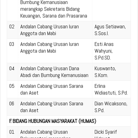
Bumbung Kemanusiaan
merangkap Sekretaris Bidang
Keuangan, Sarana dan Prasarana
02
Andalan Cabang Urusan Iuran
Agus Setiawan,
Anggota dan Mabi
S.Sos.I.
03
Andalan Cabang Urusan Iuran
Esti Anas
Anggota dan Mabi
Wahyuni,
S.Pd.SD.
04
Andalan Cabang Urusan Dana
Kuswanto,
Abadi dan Bumbung Kemanusiaan
S.Kom.
05
Andalan Cabang Urusan Sarana
Erlina
dan Aset
Widiastuti, S.Pd.
06
Andalan Cabang Urusan Sarana
Dian Wicaksono,
dan Aset
S.Pd.
F. BIDANG HUBUNGAN MASYARAKAT (HUMAS)
01
Andalan Cabang Urusan
Dicki Syarif