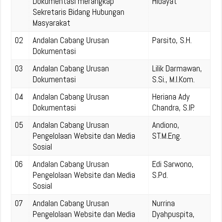
Dokumentasi merangkap
Hidayat
Sekretaris Bidang Hubungan
Masyarakat
02
Andalan Cabang Urusan
Parsito, S.H.
Dokumentasi
03
Andalan Cabang Urusan
Lilik Darmawan,
Dokumentasi
S.Si., M.I.Kom.
04
Andalan Cabang Urusan
Heriana Ady
Dokumentasi
Chandra, S.IP.
05
Andalan Cabang Urusan
Andiono,
Pengelolaan Website dan Media
ST.M.Eng.
Sosial
06
Andalan Cabang Urusan
Edi Sarwono,
Pengelolaan Website dan Media
S.Pd.
Sosial
07
Andalan Cabang Urusan
Nurrina
Pengelolaan Website dan Media
Dyahpuspita,