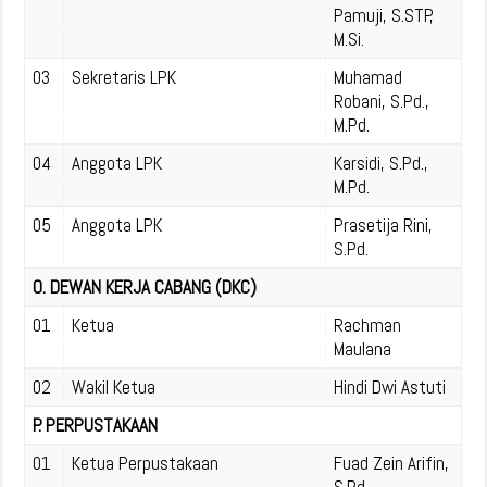
Pamuji, S.STP,
M.Si.
03
Sekretaris LPK
Muhamad
Robani, S.Pd.,
M.Pd.
04
Anggota LPK
Karsidi, S.Pd.,
M.Pd.
05
Anggota LPK
Prasetija Rini,
S.Pd.
O. DEWAN KERJA CABANG (DKC)
01
Ketua
Rachman
Maulana
02
Wakil Ketua
Hindi Dwi Astuti
P. PERPUSTAKAAN
01
Ketua Perpustakaan
Fuad Zein Arifin,