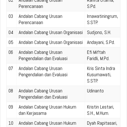
02
Andalan Cabang Urusan
Rahita Utama,
Perencanaan
S.Pd.
03
Andalan Cabang Urusan
Irnawatiningrum,
Perencanaan
S.STP.
04
Andalan Cabang Urusan Organisasi
Sudjono, S.H.
05
Andalan Cabang Urusan Organisasi
Andayani, S.Pd.
06
Andalan Cabang Urusan
Efi Miftah
Pengendalian dan Evaluasi
Faridli, M.Pd.
07
Andalan Cabang Urusan
Kris Sinta Indra
Pengendalian dan Evaluasi
Kusumawati,
S.STP.
08
Andalan Cabang Urusan
Udinanto
Pengendalian dan Evaluasi
09
Andalan Cabang Urusan Hukum
Kristin Lestari,
dan Kerjasama
S.H., M.Hum.
10
Andalan Cabang Urusan Hukum
Dyah Rapitasari,