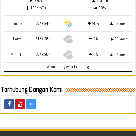
99%
8 km/h
1014 hPa
33%
Today
32º / 24º
20%
19 km/h
Tmrw.
31º / 25º
0%
20 km/h
Mon. 10
32º / 20º
0%
17 km/h
Weather
by weatherin.org
Terhubung Dengan Kami