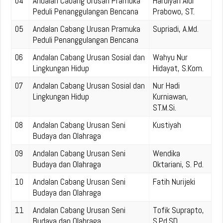
04
Andalan Cabang Urusan Pramuka
Hardiyan Aldi
Peduli Penanggulangan Bencana
Prabowo, ST.
05
Andalan Cabang Urusan Pramuka
Supriadi, A.Md.
Peduli Penanggulangan Bencana
06
Andalan Cabang Urusan Sosial dan
Wahyu Nur
Lingkungan Hidup
Hidayat, S.Kom.
07
Andalan Cabang Urusan Sosial dan
Nur Hadi
Lingkungan Hidup
Kurniawan,
ST.M.Si.
08
Andalan Cabang Urusan Seni
Kustiyah
Budaya dan Olahraga
09
Andalan Cabang Urusan Seni
Wendika
Budaya dan Olahraga
Oktariani, S. Pd.
10
Andalan Cabang Urusan Seni
Fatih Nurijeki
Budaya dan Olahraga
11
Andalan Cabang Urusan Seni
Tofik Suprapto,
Budaya dan Olahraga
S.Pd.SD.