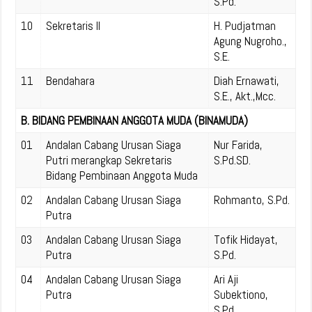
S.Pd.
10
Sekretaris II
H. Pudjatman
Agung Nugroho.,
S.E.
11
Bendahara
Diah Ernawati,
S.E., Akt.,Mcc.
B. BIDANG PEMBINAAN ANGGOTA MUDA (BINAMUDA)
01
Andalan Cabang Urusan Siaga
Nur Farida,
Putri merangkap Sekretaris
S.Pd.SD.
Bidang Pembinaan Anggota Muda
02
Andalan Cabang Urusan Siaga
Rohmanto, S.Pd.
Putra
03
Andalan Cabang Urusan Siaga
Tofik Hidayat,
Putra
S.Pd.
04
Andalan Cabang Urusan Siaga
Ari Aji
Putra
Subektiono,
S.Pd.