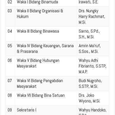
02
Waka I Bidang Binamuda
Irawati, S.E.
03
Waka II Bidang Organisasi &
Drs. Nungky
Hukum
Harry Rachmat,
M.Si.
04
Waka III Bidang Binawasa
Sarno, S.Pd.,
S.H., M.Si.
05
Waka IV Bidang Keuangan, Sarana
Amrin Ma’ruf,
& Prasarana
S.Sos., M.Si.
06
Waka V Bidang Hubungan
Wahyu Adhi
Masyarakat
Fibrianto, S.STP.,
M.A.P.
07
Waka VI Bidang Pengabdian
Budi Nugroho,
Masyarakat
S.STP., M.Si.
08
Waka VII Bidang Bina Satuan
Drs. Joko
Wiyono, M.Si.
09
Sekretaris I
Wahyu Handoko,