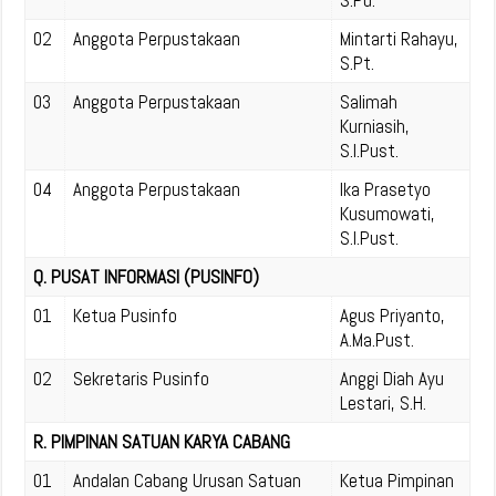
S.Pd.
02
Anggota Perpustakaan
Mintarti Rahayu,
S.Pt.
03
Anggota Perpustakaan
Salimah
Kurniasih,
S.I.Pust.
04
Anggota Perpustakaan
Ika Prasetyo
Kusumowati,
S.I.Pust.
Q. PUSAT INFORMASI (PUSINFO)
01
Ketua Pusinfo
Agus Priyanto,
A.Ma.Pust.
02
Sekretaris Pusinfo
Anggi Diah Ayu
Lestari, S.H.
R. PIMPINAN SATUAN KARYA CABANG
01
Andalan Cabang Urusan Satuan
Ketua Pimpinan