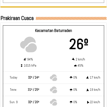
Prakiraan Cuaca
Kecamatan Baturraden
26º
94%
2 km/h
1015 hPa
45%
Today
32º / 24º
0%
17 km/h
Tmrw.
31º / 25º
0%
19 km/h
Sun. 9
32º / 20º
0%
22 km/h