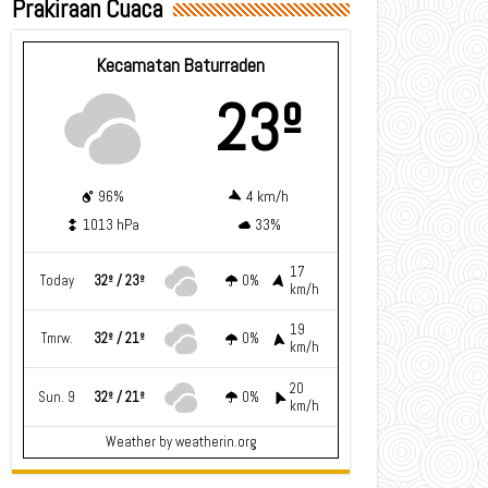
Prakiraan Cuaca
Kecamatan Baturraden
23º
96%
4 km/h
1013 hPa
33%
17
Today
32º / 23º
0%
km/h
19
Tmrw.
32º / 21º
0%
km/h
20
Sun. 9
32º / 21º
0%
km/h
Weather
by weatherin.org