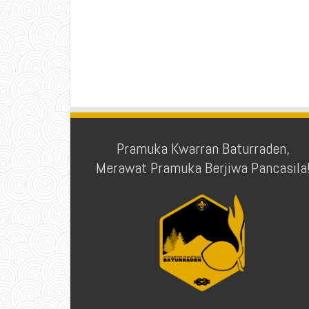
Pramuka Kwarran Baturraden,
Merawat Pramuka Berjiwa Pancasila