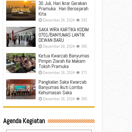
30 Juli, Hari Ikrar Gerakan
Pramuka : Hari Bersejarah
Kita
December 26, 2024
392
SAKA WIRA KARTIKA KODIM
0701/BANYUMAS LANTIK
DEWAN BARU
December 26, 2024
385
Ketua Kwarcab Banyumas
Pimpin Ziarah Ke Makam
Tokoh Pramuka
December 26, 2024
371
Pangkalan Saka Kwarcab
Banyumas Ikuti Lomba
Kehumasan Saka
December 26, 2024
365
Agenda Kegiatan