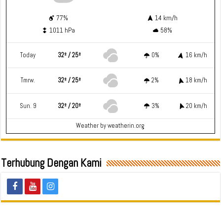
77%
14 km/h
1011 hPa
58%
Today
32º / 25º
0%
16 km/h
Tmrw.
32º / 25º
2%
18 km/h
Sun. 9
32º / 20º
3%
20 km/h
Weather
by weatherin.org
Terhubung Dengan Kami