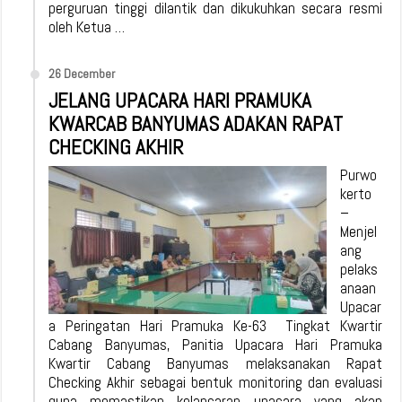
perguruan tinggi dilantik dan dikukuhkan secara resmi
oleh Ketua …
26 December
JELANG UPACARA HARI PRAMUKA
KWARCAB BANYUMAS ADAKAN RAPAT
CHECKING AKHIR
Purwo
kerto
–
Menjel
ang
pelaks
anaan
Upacar
a Peringatan Hari Pramuka Ke-63 Tingkat Kwartir
Cabang Banyumas, Panitia Upacara Hari Pramuka
Kwartir Cabang Banyumas melaksanakan Rapat
Checking Akhir sebagai bentuk monitoring dan evaluasi
guna memastikan kelancaran upacara yang akan