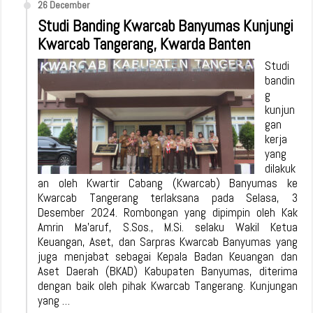
26 December
Studi Banding Kwarcab Banyumas Kunjungi
Kwarcab Tangerang, Kwarda Banten
Studi
bandin
g
kunjun
gan
kerja
yang
dilakuk
an oleh Kwartir Cabang (Kwarcab) Banyumas ke
Kwarcab Tangerang terlaksana pada Selasa, 3
Desember 2024. Rombongan yang dipimpin oleh Kak
Amrin Ma’aruf, S.Sos., M.Si. selaku Wakil Ketua
Keuangan, Aset, dan Sarpras Kwarcab Banyumas yang
juga menjabat sebagai Kepala Badan Keuangan dan
Aset Daerah (BKAD) Kabupaten Banyumas, diterima
dengan baik oleh pihak Kwarcab Tangerang. Kunjungan
yang …