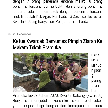
dengan 7 orang penerima lencana melati, 8 orang
penerima lencana darma bakti, dan 8 orang penerima
lencana teladan. Termasuk dengan penerima lencana
melati adalah Kak Agus Nur Hadie, S.Sos., selaku ketua
Kwartir Cabang Banyumas Pengumuman tanda …
26 December
Ketua Kwarcab Banyumas Pimpin Ziarah Ke
Makam Tokoh Pramuka
BANYU
MAS :
Menyo
ngson
g
pering
atan
Hari
Pramuka ke-59 tahun 2020, Kwartir Cabang (Kwarcab)
Banyumas mengadakan ziarah ke makam tokoh-tokoh
yang berjasa bagi bangsa dan kemajuan organisasi